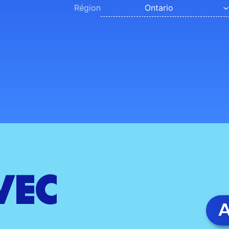
Ontario
Région
VEC
A