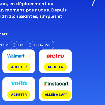
son, en déplacement ou
un moment pour vous. Depuis
rafraîchissantes, simples et
mats:
200ML
1.89L
12X473ML
ACHETER
ACHETER
ACHETER
ALLER À L'APP