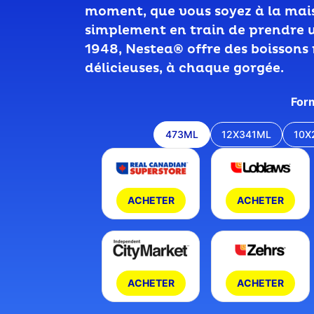
moment, que vous soyez à la mai
simplement en train de prendre 
1948, Nestea® offre des boissons 
délicieuses, à chaque gorgée.
For
473ML
12X341ML
10X
ACHETER
ACHETER
ACHETER
ACHETER