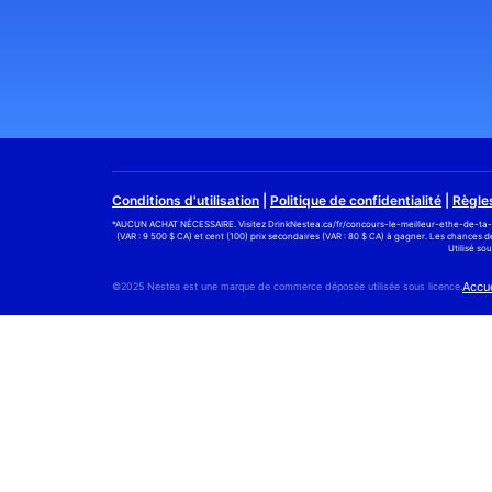
Conditions d'utilisation
|
Politique de confidentialité
|
Règle
*AUCUN ACHAT NÉCESSAIRE. Visitez
DrinkNestea.ca/fr/concours-le-meilleur-ethe-de-ta-
(VAR : 9 500 $ CA) et cent (100) prix secondaires (VAR : 80 $ CA) à gagner. Les chances 
Utilisé so
Accue
©2025 Nestea est une marque de commerce déposée utilisée sous licence.