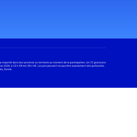
a majorité dans leur province ou territoire au moment de la participation. Un (1) grand prix
i 2026, à 23 h 59 min 59 s HE. Les prix peuvent ne pas être exactement tels qu’illustrés.
ey, Suisse.