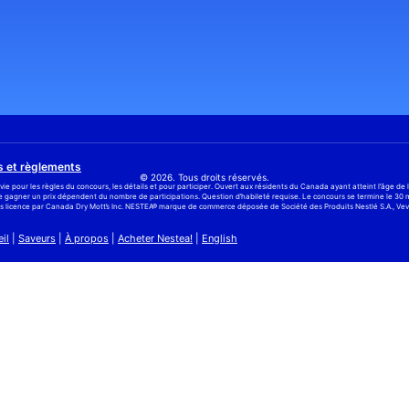
s et règlements
© 2026. Tous droits réservés.
vie
pour les règles du concours, les détails et pour participer. Ouvert aux résidents du Canada ayant atteint l’âge de l
de gagner un prix dépendent du nombre de participations. Question d’habileté requise. Le concours se termine le 30 ma
us licence par Canada Dry Mott’s Inc. NESTEA® marque de commerce déposée de Société des Produits Nestlé S.A., Vev
il
|
Saveurs
|
À propos
|
Acheter Nestea!
|
English