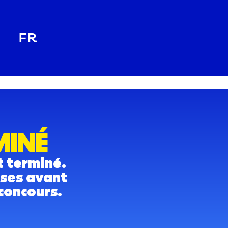
FR
MINÉ
t terminé.
ises avant
concours.